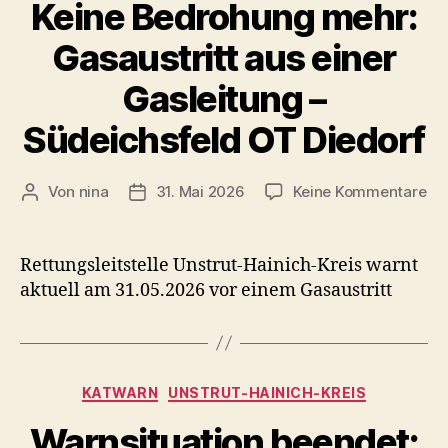
Keine Bedrohung mehr:
Volkspark
Gasaustritt aus einer
Gasleitung –
Südeichsfeld OT Diedorf
zu
Von
nina
31. Mai 2026
Keine Kommentare
Beitragsautor
Veröffentlichungsdatum
Ke
Be
me
Rettungsleitstelle Unstrut-Hainich-Kreis warnt
Gas
aktuell am 31.05.2026 vor einem Gasaustritt
au
ein
Ga
–
Kategorien
Sü
KATWARN
UNSTRUT-HAINICH-KREIS
OT
Warnsituation beendet:
Die