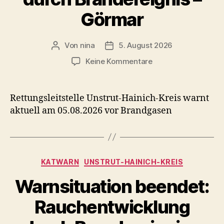
Görmar
Von
nina
5. August 2026
Beitragsautor
Veröffentlichungsdatum
zu
Keine Kommentare
Entwarnung:
Rauchentwicklung
durch
Rettungsleitstelle Unstrut-Hainich-Kreis warnt
Brandereignis
aktuell am 05.08.2026 vor Brandgasen
–
Görmar
Kategorien
KATWARN
UNSTRUT-HAINICH-KREIS
Warnsituation beendet:
Rauchentwicklung