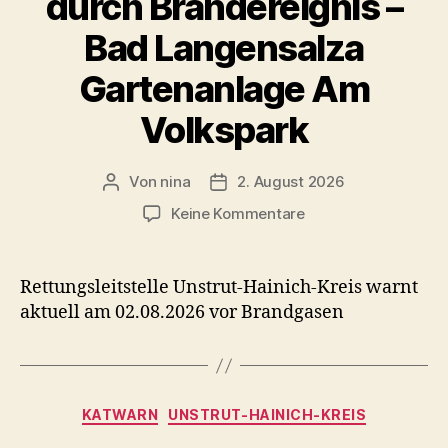
durch Brandereignis –
Bad Langensalza
Gartenanlage Am
Volkspark
Von
nina
2. August 2026
Beitragsautor
Veröffentlichungsdatum
zu
Keine Kommentare
Warnsituation
beendet:
Rauchentwicklung
Rettungsleitstelle Unstrut-Hainich-Kreis warnt
durch
aktuell am 02.08.2026 vor Brandgasen
Brandereignis
–
Bad
Langensalza
Kategorien
Gartenanlage
KATWARN
UNSTRUT-HAINICH-KREIS
Am