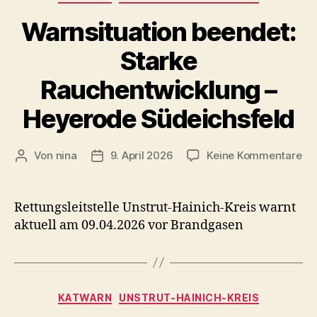
OT
Warnsituation beendet:
Ufhoven
Starke
Rauchentwicklung –
Heyerode Südeichsfeld
zu
Von
nina
9. April 2026
Keine Kommentare
Beitragsautor
Veröffentlichungsdatum
Wa
be
St
Rettungsleitstelle Unstrut-Hainich-Kreis warnt
Ra
aktuell am 09.04.2026 vor Brandgasen
–
He
Sü
Kategorien
KATWARN
UNSTRUT-HAINICH-KREIS