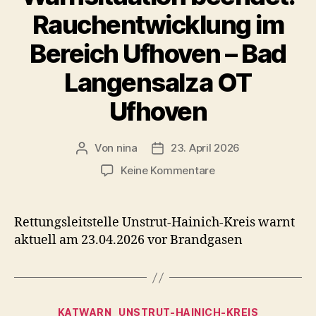
Rauchentwicklung im
Bereich Ufhoven – Bad
Langensalza OT
Ufhoven
Von
nina
23. April 2026
Beitragsautor
Veröffentlichungsdatum
zu
Keine Kommentare
Warnsituation
beendet:
Rauchentwicklung
Rettungsleitstelle Unstrut-Hainich-Kreis warnt
im
aktuell am 23.04.2026 vor Brandgasen
Bereich
Ufhoven
–
Bad
Kategorien
Langensalza
KATWARN
UNSTRUT-HAINICH-KREIS