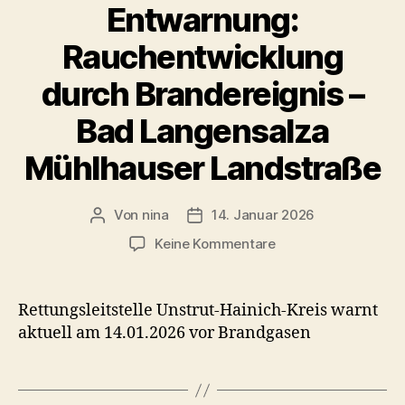
Entwarnung:
Rauchentwicklung
durch Brandereignis –
Bad Langensalza
Mühlhauser Landstraße
Von
nina
14. Januar 2026
Beitragsautor
Veröffentlichungsdatum
zu
Keine Kommentare
Entwarnung:
Rauchentwicklung
durch
Rettungsleitstelle Unstrut-Hainich-Kreis warnt
Brandereignis
aktuell am 14.01.2026 vor Brandgasen
–
Bad
Langensalza
Mühlhauser