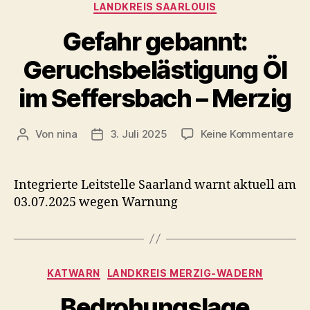
LANDKREIS SAARLOUIS
Gefahr gebannt:
Geruchsbelästigung Öl
im Seffersbach – Merzig
zu
Von
nina
3. Juli 2025
Keine Kommentare
Beitragsautor
Veröffentlichungsdatum
Gef
geb
Ger
Integrierte Leitstelle Saarland warnt aktuell am
Öl
03.07.2025 wegen Warnung
im
Sef
–
Mer
Kategorien
KATWARN
LANDKREIS MERZIG-WADERN
Bedrohungslage