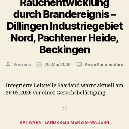
Rauchentwicklung
durch Brandereignis –
Dillingen Industriegebiet
Nord, Pachtener Heide,
Beckingen
zu
Von
nina
26. Mai 2026
Keine Kommentare
Beitragsautor
Veröffentlichungsdatum
En
Ra
du
Integrierte Leitstelle Saarland warnt aktuell am
Br
26.05.2026 vor einer Geruchsbelästigung
–
Dil
In
No
Kategorien
Pa
KATWARN
LANDKREIS MERZIG-WADERN
He