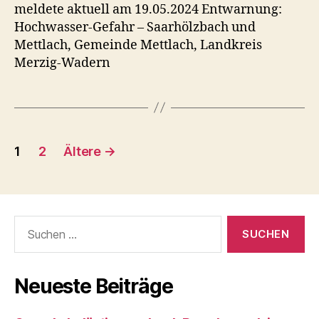
Ge
meldete aktuell am 19.05.2024 Entwarnung:
–
Hochwasser-Gefahr – Saarhölzbach und
Sa
Mettlach, Gemeinde Mettlach, Landkreis
un
Merzig-Wadern
Met
Ge
Met
Lan
Me
Seitennummerierung
Wa
1
2
Ältere
→
der
Beiträge
Suchen
nach:
Neueste Beiträge