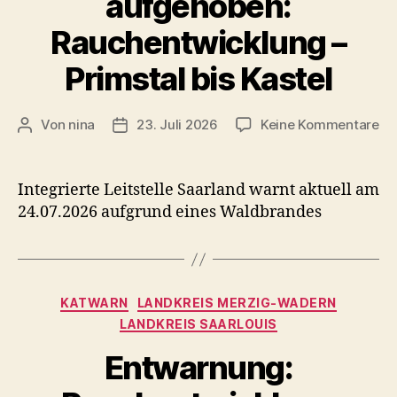
aufgehoben:
Rauchentwicklung –
Primstal bis Kastel
zu
Von
nina
23. Juli 2026
Keine Kommentare
Beitragsautor
Veröffentlichungsdatum
Be
au
Ra
Integrierte Leitstelle Saarland warnt aktuell am
–
24.07.2026 aufgrund eines Waldbrandes
Pr
bis
Ka
Kategorien
KATWARN
LANDKREIS MERZIG-WADERN
LANDKREIS SAARLOUIS
Entwarnung: