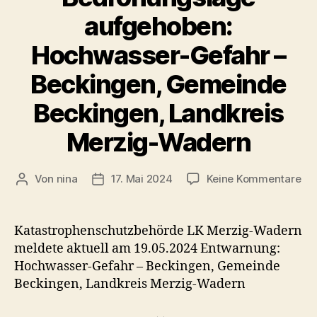
aufgehoben:
Hochwasser-Gefahr –
Beckingen, Gemeinde
Beckingen, Landkreis
Merzig-Wadern
zu
Von
nina
17. Mai 2024
Keine Kommentare
Beitragsautor
Veröffentlichungsdatum
Be
au
Ho
Katastrophenschutzbehörde LK Merzig-Wadern
Ge
meldete aktuell am 19.05.2024 Entwarnung:
–
Hochwasser-Gefahr – Beckingen, Gemeinde
Bec
Beckingen, Landkreis Merzig-Wadern
Ge
Bec