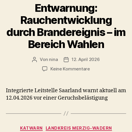
Entwarnung:
Be
Rauchentwicklung
durch Brandereignis – im
Bereich Wahlen
Von
nina
12. April 2026
Beitragsautor
Veröffentlichungsdatum
zu
Keine Kommentare
Entwarnung:
Rauchentwicklung
durch
Integrierte Leitstelle Saarland warnt aktuell am
Brandereignis
12.04.2026 vor einer Geruchsbelästigung
–
im
Bereich
Wahlen
Kategorien
KATWARN
LANDKREIS MERZIG-WADERN