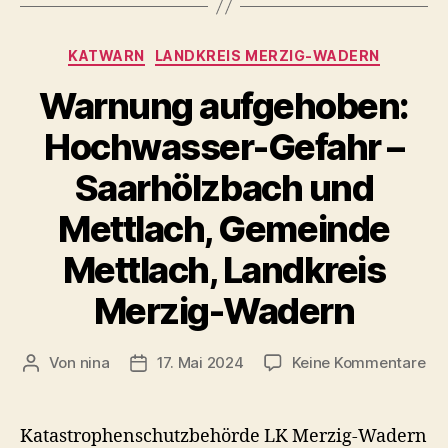
Lan
Me
Wa
Kategorien
KATWARN
LANDKREIS MERZIG-WADERN
Warnung aufgehoben:
Hochwasser-Gefahr –
Saarhölzbach und
Mettlach, Gemeinde
Mettlach, Landkreis
Merzig-Wadern
zu
Von
nina
17. Mai 2024
Keine Kommentare
Beitragsautor
Veröffentlichungsdatum
Wa
au
Ho
Katastrophenschutzbehörde LK Merzig-Wadern