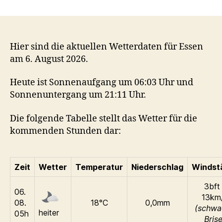
Wetter
aktuell
Essen
–
Vorhersage
Hier sind die aktuellen Wetterdaten für Essen
für
am 6. August 2026.
den
6.
Heute ist Sonnenaufgang um 06:03 Uhr und
August
Sonnenuntergang um 21:11 Uhr.
2026
Die folgende Tabelle stellt das Wetter für die
kommenden Stunden dar:
Zeit
Wetter
Temperatur
Niederschlag
Windst
3bft 
06.
13km
08.
18°C
0,0mm
(schwa
heiter
05h
Brise