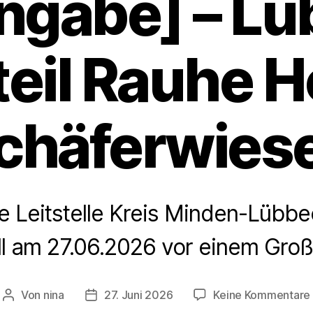
ngabe] – L
eil Rauhe H
chäferwies
te Leitstelle Kreis Minden-Lübb
ll am 27.06.2026 vor einem Gro
Von
nina
27. Juni 2026
Keine Kommentare
Beitragsautor
Veröffentlichungsdatum