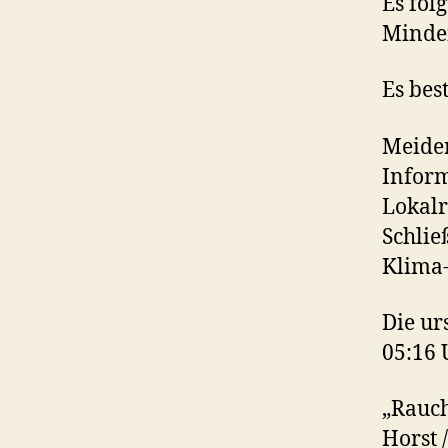
Es fol
Minde
Es bes
Meiden
Inform
Lokalr
Schlie
Klima-
Die u
05:16 
„Rauch
Horst 