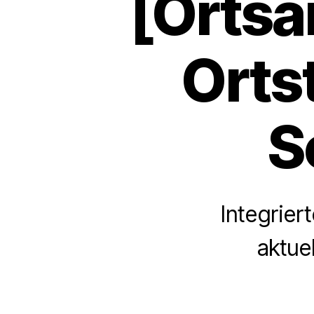
[Ortsa
Ortst
S
Integrier
aktue