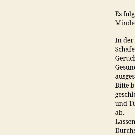
Es fol
Minde
In der
Schäfe
Geruch
Gesund
ausges
Bitte 
geschl
und Tü
ab.
Lassen
Durch