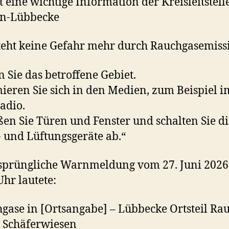
gt eine wichtige Information der Kreisleitstell
n-Lübbecke
teht keine Gefahr mehr durch Rauchgasemiss
 Sie das betroffene Gebiet.
ieren Sie sich in den Medien, zum Beispiel i
adio.
ßen Sie Türen und Fenster und schalten Sie di
 und Lüftungsgeräte ab.“
rsprüngliche Warnmeldung vom 27. Juni 202
Uhr lautete:
gase in [Ortsangabe] – Lübbecke Ortsteil Ra
/ Schäferwiesen