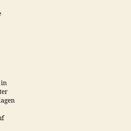
e
 in
ter
lagen
uf