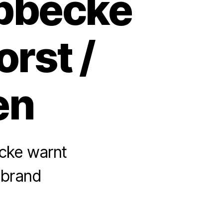
übbecke
orst /
en
ecke warnt
ßbrand
zu
Warnung