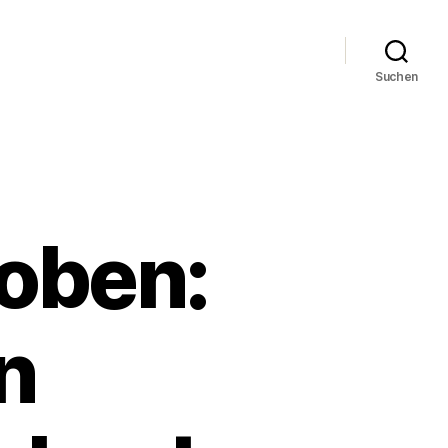
Suchen
oben:
n