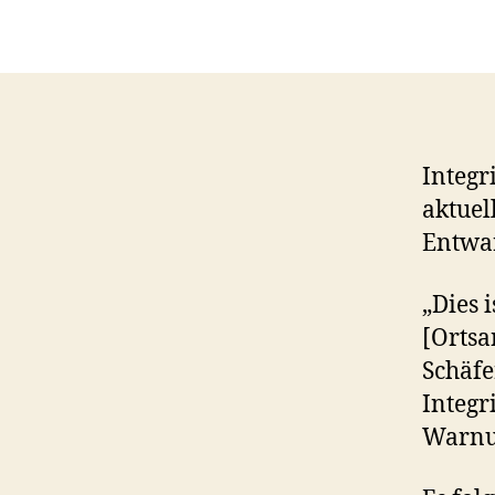
Integr
aktuel
Entwa
„Dies 
[Ortsa
Schäfe
Integr
Warnun