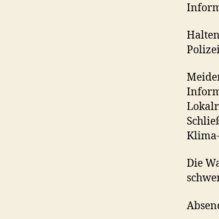
Inform
Halte
Polizei
Meiden
Inform
Lokalr
Schlie
Klima-
Die Wa
schwer
Absend