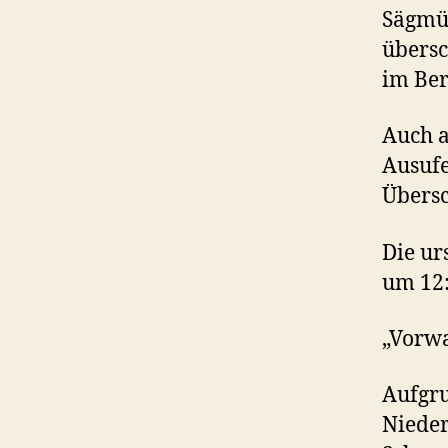
Sägmüh
übersc
im Ber
Auch a
Ausuf
Übers
Die u
um 12:
„Vorw
Aufgru
Niede