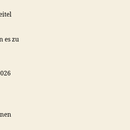
itel
 es zu
2026
enen