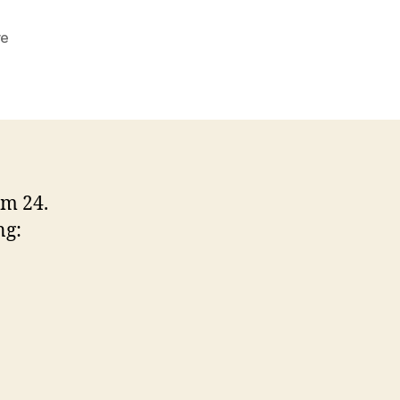
zu
re
Entwarnung
–
Lkr.
Regen
am 24.
ng: