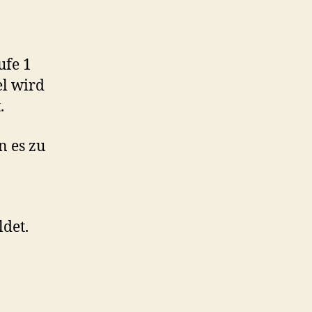
ufe 1
el wird
.
 es zu
det.