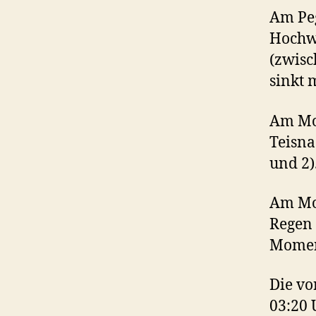
Am Peg
Hochwa
(zwisc
sinkt 
Am Mon
Teisna
und 2
Am Mon
Regen 
Moment
Die v
03:20 