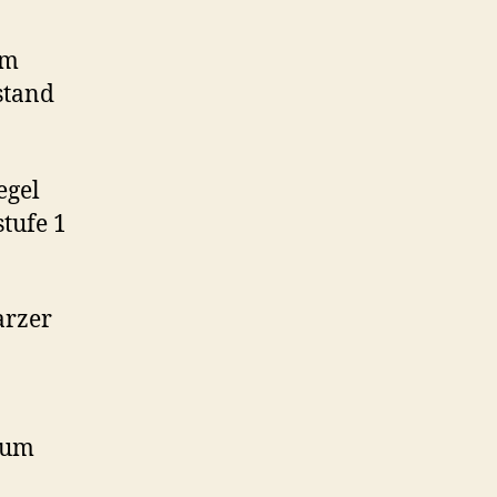
 m
stand
egel
tufe 1
arzer
 um