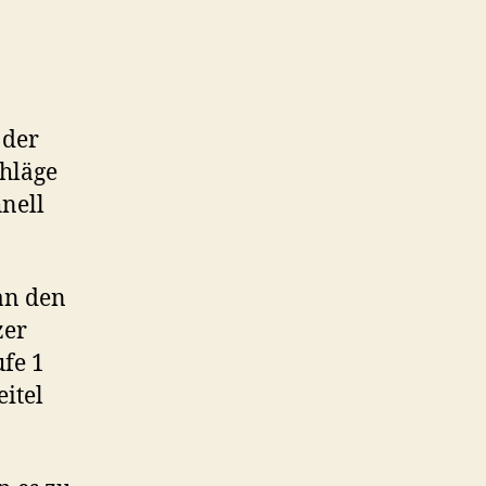
 der
chläge
nell
an den
zer
fe 1
itel