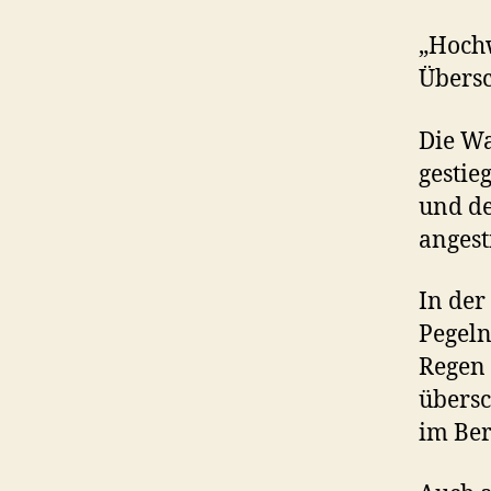
„Hoch
Über
Die Wa
gestie
und de
angest
In der
Pegeln
Regen 
übersc
im Ber