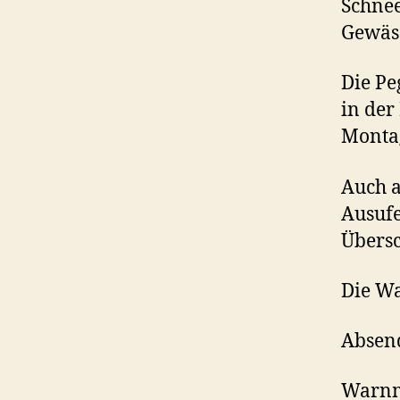
Schne
Gewäss
Die Pe
in der
Montag
Auch a
Ausuf
Übers
Die W
Absend
Warnme