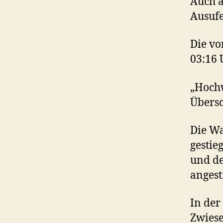
Auch a
Ausuf
Die v
03:16 
„Hoch
Über
Die Wa
gestie
und de
angest
In der
Zwiese