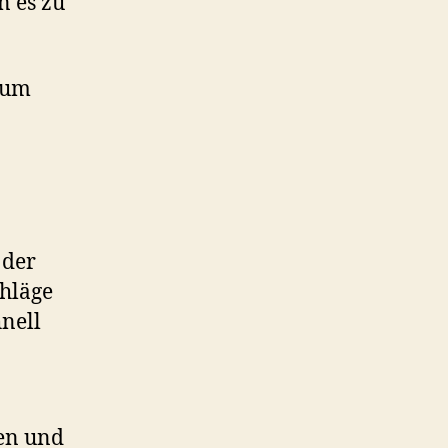
 es zu
 um
 der
chläge
nell
en und