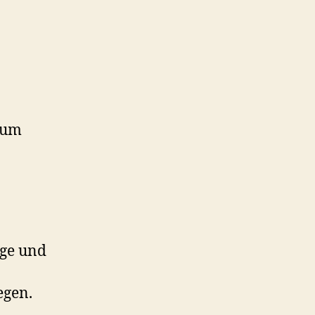
 um
äge und
egen.