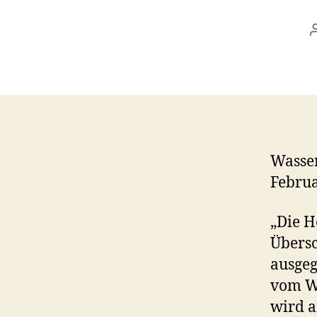
Wasser
Februa
„Die 
Über
ausgeg
vom W
wird a