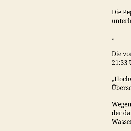
Die Pe
unterh
„
Die v
21:33 
„Hoch
Über
Wegen 
der da
Wasser