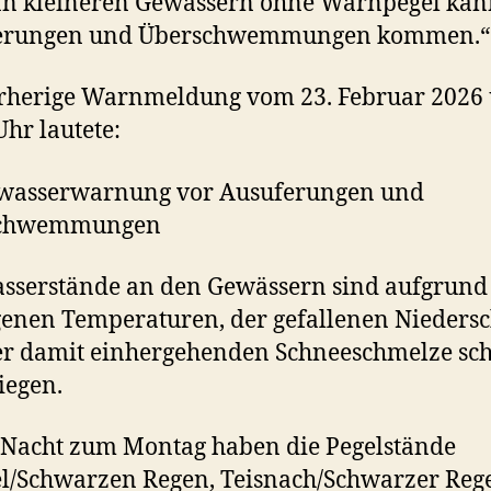
n kleineren Gewässern ohne Warnpegel kann
erungen und Überschwemmungen kommen.“
orherige Warnmeldung vom 23. Februar 2026
Uhr lautete:
wasserwarnung vor Ausuferungen und
schwemmungen
sserstände an den Gewässern sind aufgrund
genen Temperaturen, der gefallenen Nieders
r damit einhergehenden Schneeschmelze sch
iegen.
 Nacht zum Montag haben die Pegelstände
l/Schwarzen Regen, Teisnach/Schwarzer Reg