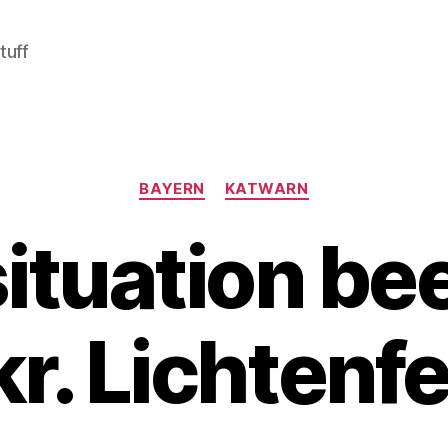
tuff
Kategorien
BAYERN
KATWARN
tuation be
kr. Lichtenfe