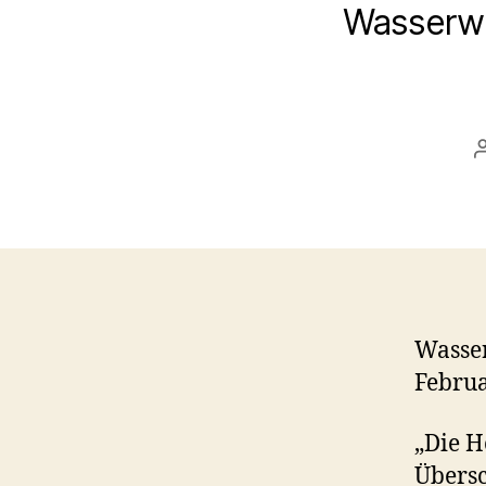
Wasserwi
Wasser
Februa
„Die 
Über