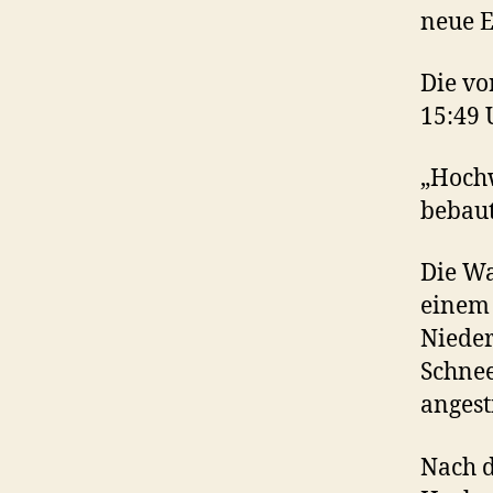
neue E
Die v
15:49 
„Hoch
bebaut
Die Wa
einem 
Nieder
Schnee
angest
Nach d