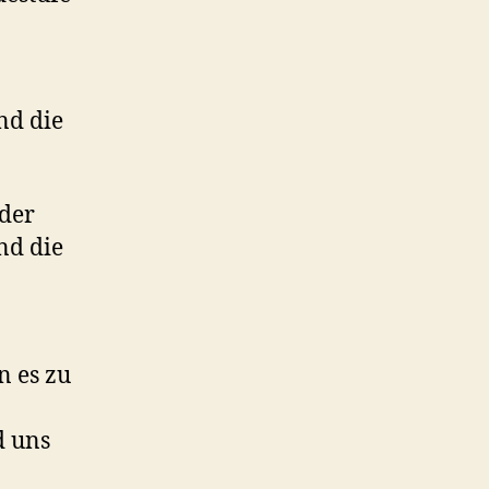
nd die
 der
nd die
 es zu
d uns