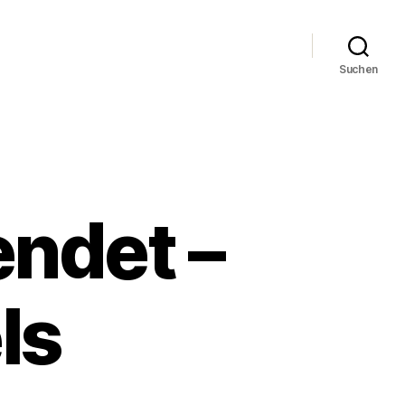
Suchen
endet –
ls