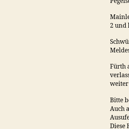
Pegels
Mainle
2 und 
Schwür
Meldes
Fürth 
verlas
weiter
Bitte 
Auch a
Ausuf
Diese 