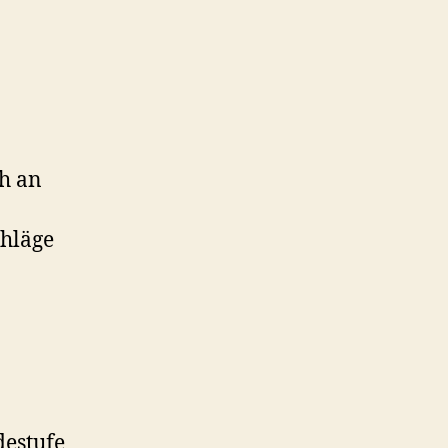
ch an
hläge
destufe