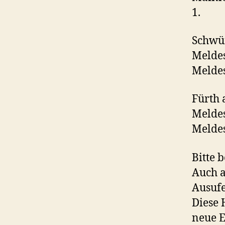
1.
Schwür
Meldes
Meldes
Fürth 
Meldes
Meldes
Bitte 
Auch a
Ausuf
Diese 
neue E