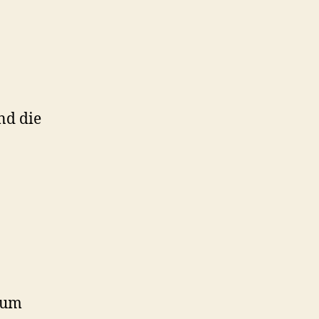
nd die
 um