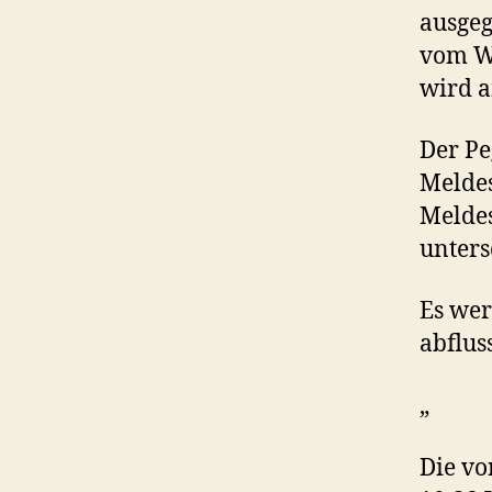
ausgeg
vom W
wird a
Der Pe
Meldes
Meldes
unters
Es we
abflus
„
Die v