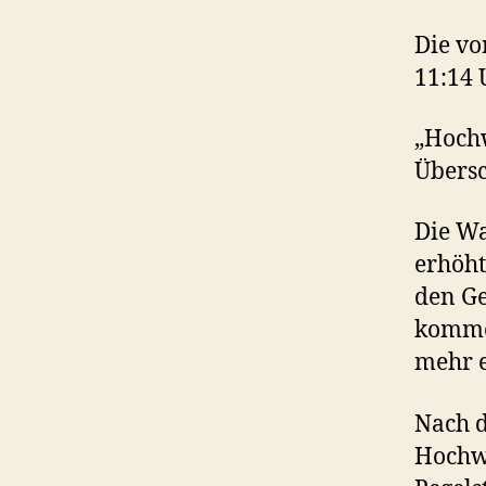
Die v
11:14 
„Hoch
Über
Die Wa
erhöht
den Ge
kommen
mehr e
Nach d
Hochw