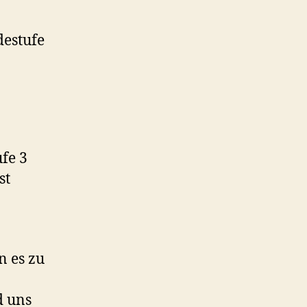
destufe
ufe 3
st
 es zu
d uns