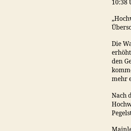
10:38 
„Hoch
Über
Die Wa
erhöht
den Ge
kommen
mehr e
Nach d
Hochw
Pegels
Mainle