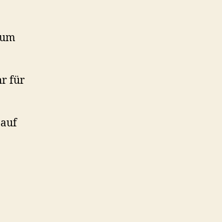
 um
r für
 auf