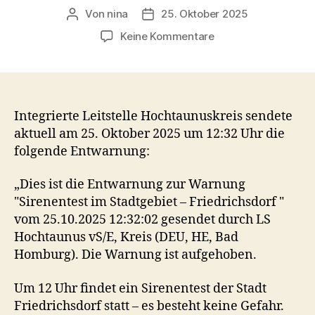
Von
nina
25. Oktober 2025
Beitragsautor
Veröffentlichungsdatum
zu
Keine Kommentare
Warnung
aufgehoben:
Sirenentest
im
Stadtgebiet
Integrierte Leitstelle Hochtaunuskreis sendete
–
aktuell am 25. Oktober 2025 um 12:32 Uhr die
Friedrichsdorf
folgende Entwarnung:
„Dies ist die Entwarnung zur Warnung
"Sirenentest im Stadtgebiet – Friedrichsdorf "
vom 25.10.2025 12:32:02 gesendet durch LS
Hochtaunus vS/E, Kreis (DEU, HE, Bad
Homburg). Die Warnung ist aufgehoben.
Um 12 Uhr findet ein Sirenentest der Stadt
Friedrichsdorf statt – es besteht keine Gefahr.