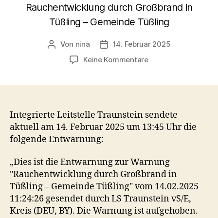
Rauchentwicklung durch Großbrand in
Tüßling – Gemeinde Tüßling
Von
nina
14. Februar 2025
Beitragsautor
Veröffentlichungsdatum
zu
Keine Kommentare
Entwarnung:
Rauchentwicklung
durch
Großbrand
in
Integrierte Leitstelle Traunstein sendete
Tüßling
aktuell am 14. Februar 2025 um 13:45 Uhr die
–
folgende Entwarnung:
Gemeinde
Tüßling
„Dies ist die Entwarnung zur Warnung
"Rauchentwicklung durch Großbrand in
Tüßling – Gemeinde Tüßling" vom 14.02.2025
11:24:26 gesendet durch LS Traunstein vS/E,
Kreis (DEU, BY). Die Warnung ist aufgehoben.