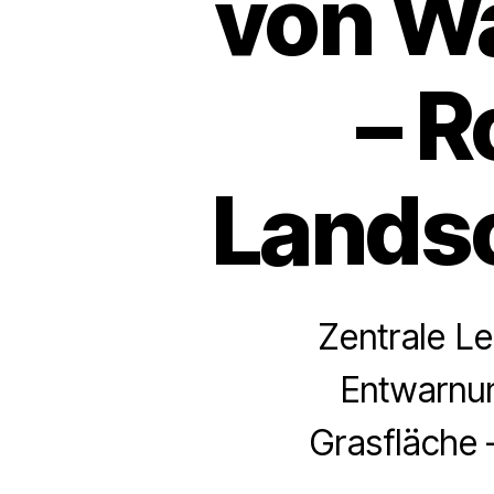
von Wa
– 
Lands
Zentrale Le
Entwarnun
Grasfläche