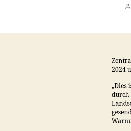
B
Zentra
2024 u
„Dies 
durch
Landsc
gesend
Warnun