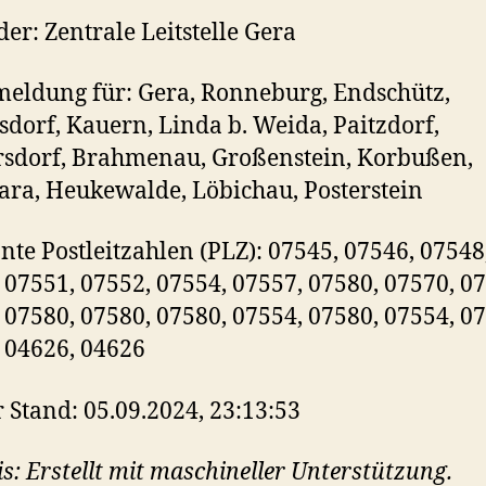
er: Zentrale Leitstelle Gera
ldung für: Gera, Ronneburg, Endschütz,
sdorf, Kauern, Linda b. Weida, Paitzdorf,
sdorf, Brahmenau, Großenstein, Korbußen,
ra, Heukewalde, Löbichau, Posterstein
nte Postleitzahlen (PLZ): 07545, 07546, 07548
 07551, 07552, 07554, 07557, 07580, 07570, 0
 07580, 07580, 07580, 07554, 07580, 07554, 0
 04626, 04626
r Stand: 05.09.2024, 23:13:53
s: Erstellt mit maschineller Unterstützung.