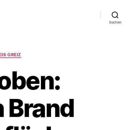
Suchen
IS GREIZ
oben:
 Brand