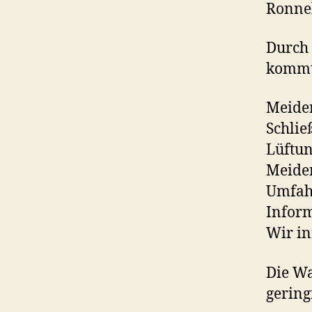
Ronne
Durch
kommt 
Meiden
Schlie
Lüftu
Meiden
Umfahr
Inform
Wir in
Die Wa
gering