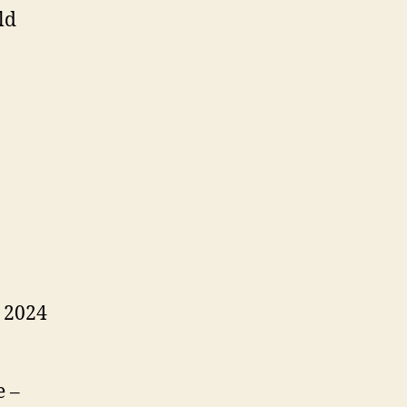
ld
 2024
e –