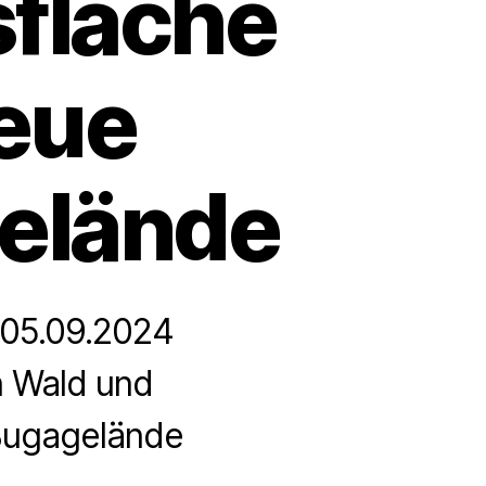
sfläche
eue
elände
m 05.09.2024
n Wald und
Bugagelände