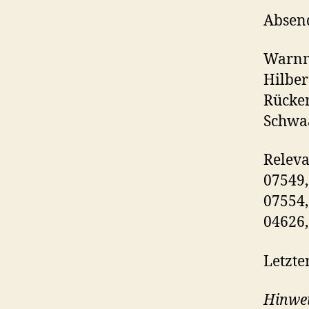
Absend
Warnme
Hilber
Rücker
Schwaa
Releva
07549,
07554,
04626,
Letzte
Hinwei