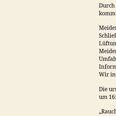
Durch
kommt 
Meiden
Schlie
Lüftu
Meiden
Umfahr
Inform
Wir in
Die u
um 16:
„Rauch