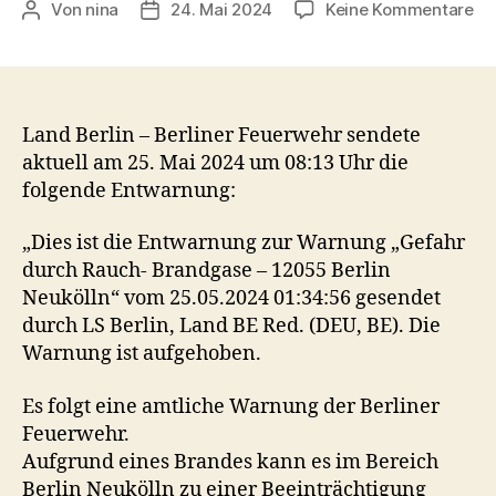
zu
Von
nina
24. Mai 2024
Keine Kommentare
Beitragsautor
Veröffentlichungsdatum
En
Ge
du
Ra
Br
Land Berlin – Berliner Feuerwehr sendete
–
aktuell am 25. Mai 2024 um 08:13 Uhr die
12
folgende Entwarnung:
Ber
Ne
„Dies ist die Entwarnung zur Warnung „Gefahr
durch Rauch- Brandgase – 12055 Berlin
Neukölln“ vom 25.05.2024 01:34:56 gesendet
durch LS Berlin, Land BE Red. (DEU, BE). Die
Warnung ist aufgehoben.
Es folgt eine amtliche Warnung der Berliner
Feuerwehr.
Aufgrund eines Brandes kann es im Bereich
Berlin Neukölln zu einer Beeinträchtigung