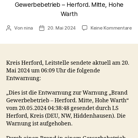
Gewerbebetrieb – Herford. Mitte, Hohe
Warth
zu
Von
nina
20. Mai 2024
Keine Kommentare
Beitragsautor
Veröffentlichungsdatum
Be
au
Br
Ge
–
Kreis Herford, Leitstelle sendete aktuell am 20.
He
Mai 2024 um 06:09 Uhr die folgende
Mit
Entwarnung:
Ho
Wa
„Dies ist die Entwarnung zur Warnung „Brand
Gewerbebetrieb – Herford. Mitte, Hohe Warth“
vom 20.05.2024 04:38:48 gesendet durch LS
Herford, Kreis (DEU, NW, Hiddenhausen). Die
Warnung ist aufgehoben.