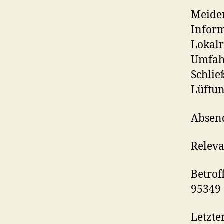
Meiden
Inform
Lokalr
Umfahr
Schlie
Lüftun
Absend
Releva
Betrof
95349
Letzte