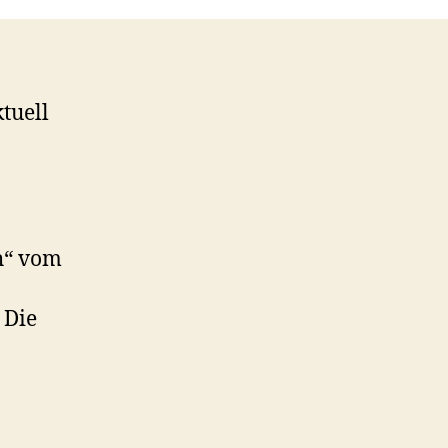
Rauchwolke
im
Bereich
Lanzenreuth
tuell
–
Lanzenreuth
h“ vom
 Die