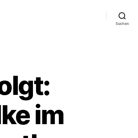
Suchen
lgt:
lke im