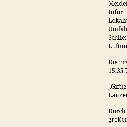
Meiden
Inform
Lokalr
Umfahr
Schlie
Lüftun
Die ur
15:35 
„Gifti
Lanze
Durch 
große