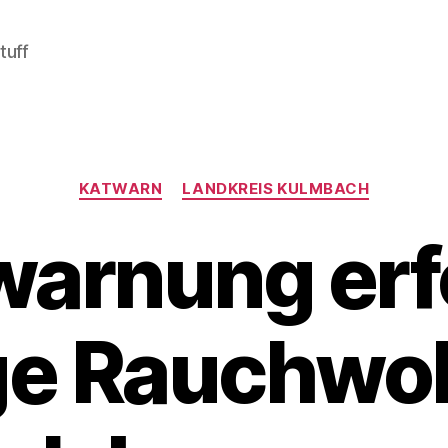
tuff
Kategorien
KATWARN
LANDKREIS KULMBACH
warnung erfo
ge Rauchwo