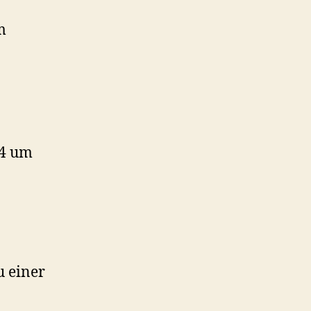
m
24 um
u einer