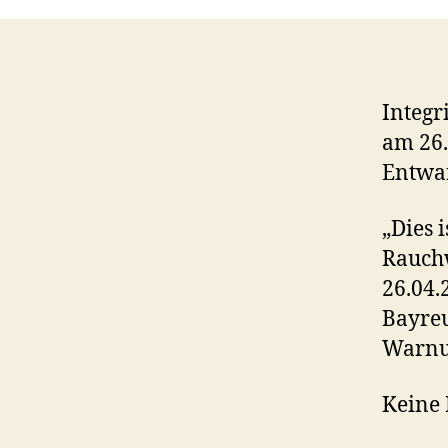
Integr
am 26.
Entwa
„Dies 
Rauch
26.04.
Bayreu
Warnun
Keine