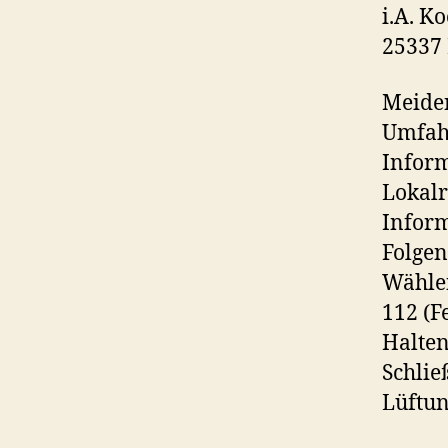
i.A. K
25337
Meiden
Umfahr
Inform
Lokalr
Inform
Folgen
Wählen
112 (F
Halten
Schlie
Lüftun