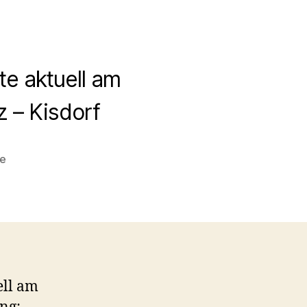
te aktuell am
 – Kisdorf
zu
re
Gefahr
gebannt:
Feuerwehreinsatz
–
Kisdorf
ell am