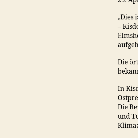
25. Ap
„Dies 
– Kisd
Elmsho
aufge
Die ör
bekan
In Kis
Ostpre
Die Be
und Tü
Klimaa