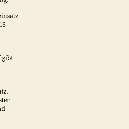
ng:
insatz
LS
 gibt
tz.
ster
nd