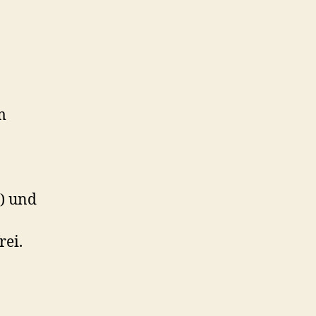
m
i) und
rei.