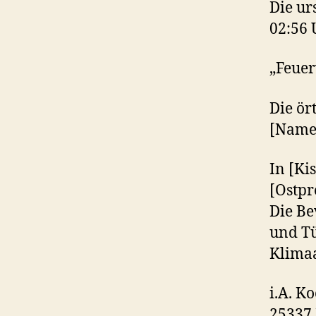
Die ur
02:56 
„Feuer
Die ör
[Name]
In [Ki
[Ostpr
Die Be
und Tü
Klimaa
i.A. K
25337