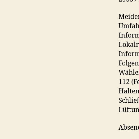
Meiden
Umfahr
Inform
Lokalr
Inform
Folgen
Wählen
112 (F
Halten
Schlie
Lüftun
Absend