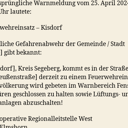
sprüngliche Warnmeldung vom 25. April 20
Uhr lautete:
wehreinsatz – Kisdorf
tliche Gefahrenabwehr der Gemeinde / Stadt
 gibt bekannt:
sdorf], Kreis Segeberg, kommt es in der Straß
eußenstraße] derzeit zu einem Feuerwehrein
völkerung wird gebeten im Warnbereich Fen
ren geschlossen zu halten sowie Lüftungs- u
nlagen abzuschalten!
ooperative Regionalleitstelle West
 Elmshorn