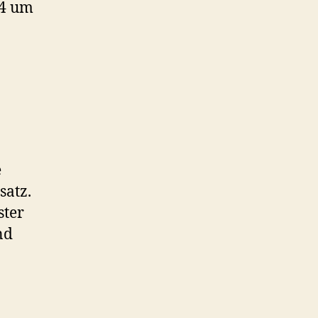
24 um
e
satz.
ster
nd