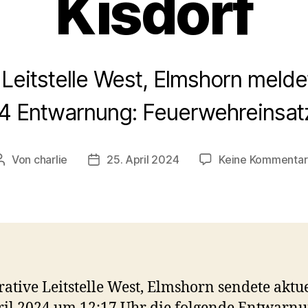
Kisdorf
Leitstelle West, Elmshorn melde
4 Entwarnung: Feuerwehreinsatz
Von
charlie
25. April 2024
Keine Kommenta
Beitragsautor
Veröffentlichungsdatum
ative Leitstelle West, Elmshorn sendete aktu