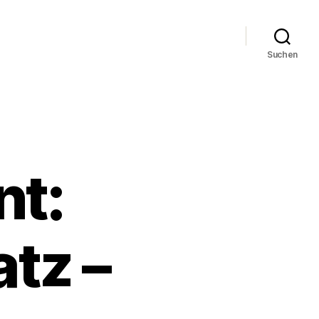
Suchen
nt:
tz –