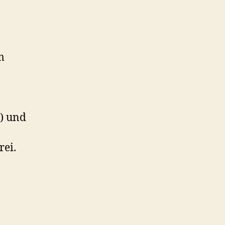
m
i) und
rei.